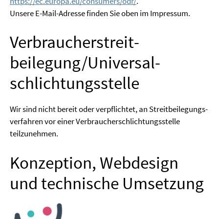
https://ec.europa.eu/consumers/odr/
.
Unse­re E-Mail-Adres­se fin­den Sie oben im Impressum.
Verbraucher­streit­
beilegung/Universal­
schlichtungs­stelle
Wir sind nicht bereit oder ver­pflich­tet, an Streit­bei­le­gungs­
ver­fah­ren vor einer Ver­brau­cher­schlich­tungs­stel­le
teilzunehmen.
Konzeption, Webdesign
und technische Umsetzung