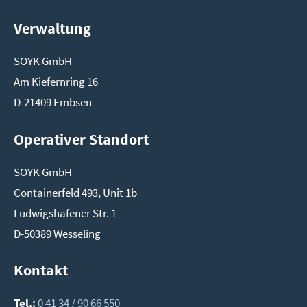
Verwaltung
SOYK GmbH
Am Kie­fern­ring 16
D-21409 Emb­sen
Operativer Standort
SOYK GmbH
Con­tai­ner­feld 493, Unit 1b
Lud­wigs­ha­fe­ner Str. 1
D-50389 Wes­se­ling
Kontakt
Tel.:
0 41 34 / 90 66 550