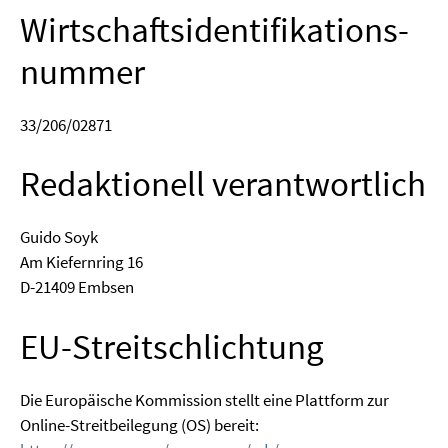
Wirtschafts­identifikations­
nummer
33/206/02871
Redaktionell verantwortlich
Gui­do Soyk
Am Kie­fern­ring 16
D-21409 Emb­sen
EU-Streitschlichtung
Die Euro­päi­sche Kom­mis­si­on stellt eine Platt­form zur
Online-Streit­bei­le­gung (OS) bereit: