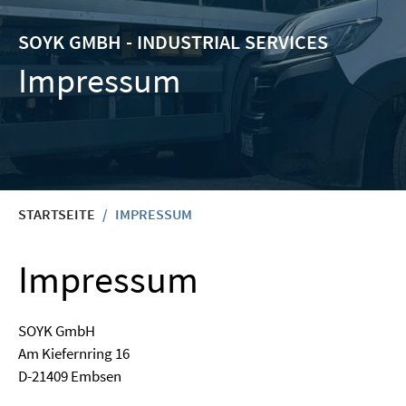
SOYK GMBH - INDUS­TRI­AL SERVICES
Impressum
START­SEI­TE
/
IMPRES­SUM
Impressum
SOYK GmbH
Am Kie­fern­ring 16
D-21409 Emb­sen