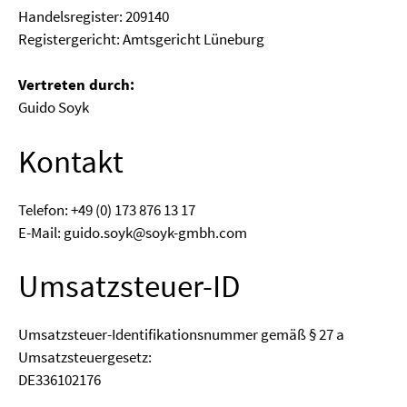
Han­dels­re­gis­ter: 209140
Regis­ter­ge­richt: Amts­ge­richt Lüneburg
Ver­tre­ten durch:
Gui­do Soyk
Kontakt
Tele­fon: +49 (0) 173 876 13 17
E-Mail: guido.soyk@soyk-gmbh.com
Umsatzsteuer-ID
Umsatz­steu­er-Iden­ti­fi­ka­ti­ons­num­mer gemäß § 27 a
Umsatz­steu­er­ge­setz:
DE336102176