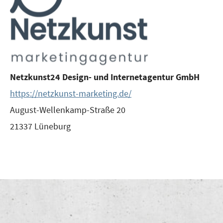
Netzkunst24 Design- und Inter­net­agen­tur GmbH
https://netzkunst-marketing.de/
August-Wel­len­kamp-Stra­ße 20
21337 Lüne­burg