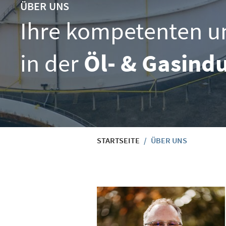
ÜBER UNS
Ihre kompetenten u
in der
Öl- & Gasindu
START­SEI­TE
/
ÜBER UNS