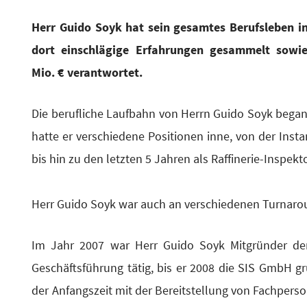
Herr Gui­do Soyk hat sein gesam­tes Berufs­le­ben i
dort ein­schlä­gi­ge Erfah­run­gen gesam­melt so
Mio. € verantwortet.
Die beruf­li­che Lauf­bahn von Herrn Gui­do Soyk began
hat­te er ver­schie­de­ne Posi­tio­nen inne, von der Insta
bis hin zu den letz­ten 5 Jah­ren als Raf­fi­ne­rie-Inspek­t
Herr Gui­do Soyk war auch an ver­schie­de­nen Tur­n­aro
Im Jahr 2007 war Herr Gui­do Soyk Mit­grün­der 
Geschäfts­füh­rung tätig, bis er 2008 die SIS GmbH grün­
der Anfangs­zeit mit der Bereit­stel­lung von Fach­per­so­