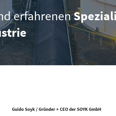
nd erfahrenen
Spezial
strie
Gui­do Soyk / Grün­der + CEO der SOYK GmbH