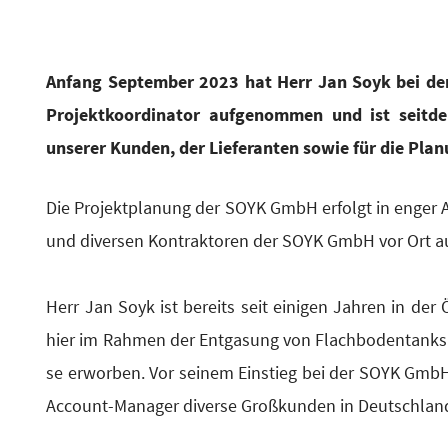
Anfang Sep­tem­ber 2023 hat Herr Jan Soyk bei der
Pro­jekt­ko­or­di­na­tor auf­ge­nom­men und ist seit
unse­rer Kun­den, der Lie­fe­ran­ten sowie für die Pla­
Die Pro­jekt­pla­nung der SOYK GmbH erfolgt in enger 
und diver­sen Kon­trak­to­ren der SOYK GmbH vor Ort auf
Herr Jan Soyk ist bereits seit eini­gen Jah­ren in der Ö
hier im Rah­men der Ent­gasung von Flach­bo­den­tanks 
se erwor­ben. Vor sei­nem Ein­stieg bei der SOYK Gmb
Account-Mana­ger diver­se Groß­kun­den in Deutsch­lan