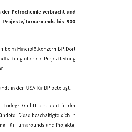
n der Petro­che­mie ver­bracht und
wie Projekte/Turnarounds bis 300
n beim Mine­ral­öl­kon­zern BP. Dort
nd­hal­tung über die Pro­jekt­lei­tung
or.
unds in den USA für BP beteiligt.
der Endegs GmbH und dort in der
de­te. Die­se beschäf­tig­te sich in
nal für Tur­n­arounds und Pro­jek­te,