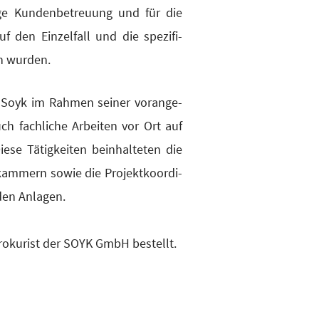
nge Kun­den­be­treu­ung und für die
f den Ein­zel­fall und die spe­zi­fi­
en wurden.
Soyk im Rah­men sei­ner vor­an­ge­
h fach­li­che Arbei­ten vor Ort auf
­se Tätig­kei­ten beinhal­te­ten die
m­mern sowie die Pro­jekt­ko­or­di­
­den Anla­gen.
o­ku­rist der SOYK GmbH bestellt.