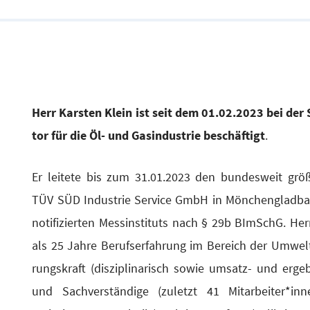
Herr Kars­ten Klein ist seit dem 01.02.2023 bei der S
tor für die Öl- und Gas­in­dus­trie beschäf­tigt
.
Er lei­te­te bis zum 31.01.2023 den bun­des­weit größ
TÜV SÜD Indus­trie Ser­vice GmbH in Mön­chen­glad­bach
noti­fi­zier­ten Mess­in­sti­tuts nach § 29b BImSchG. He
als 25 Jah­re Berufs­er­fah­rung im Bereich der Umwelt
rungs­kraft (dis­zi­pli­na­risch sowie umsatz- und ergeb­
und Sach­ver­stän­di­ge (zuletzt 41 Mitarbeiter*in