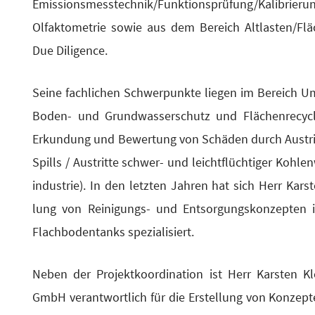
Emissionsmesstechnik/Funktionsprüfung/Kalibrierung
Olfak­to­me­trie sowie aus dem Bereich Altlasten/Flä
Due Diligence.
Sei­ne fach­li­chen Schwer­punk­te lie­gen im Bereich Umw
Boden- und Grund­was­ser­schutz und Flä­chen­re­cy­clin
Erkun­dung und Bewer­tung von Schä­den durch Aus­tritt w
Spills / Aus­trit­te schwer- und leicht­flüch­ti­ger Koh­len
in­dus­trie). In den letz­ten Jah­ren hat sich Herr Kars­
lung von Rei­ni­gungs- und Ent­sor­gungs­kon­zep­te
Flach­bo­den­tanks spezialisiert.
Neben der Pro­jekt­ko­or­di­na­ti­on ist Herr Kars­ten
GmbH ver­ant­wort­lich für die Erstel­lung von Kon­zep­