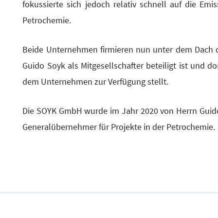
fokus­sier­te sich jedoch rela­tiv schnell auf die Emis
Petrochemie.
Bei­de Unter­neh­men fir­mie­ren nun unter dem Dac
Gui­do Soyk als Mit­ge­sell­schaf­ter betei­ligt ist und d
dem Unter­neh­men zur Ver­fü­gung stellt.
Die SOYK GmbH wur­de im Jahr 2020 von Herrn Gui­do 
Gene­ral­über­neh­mer für Pro­jek­te in der Petrochemie.