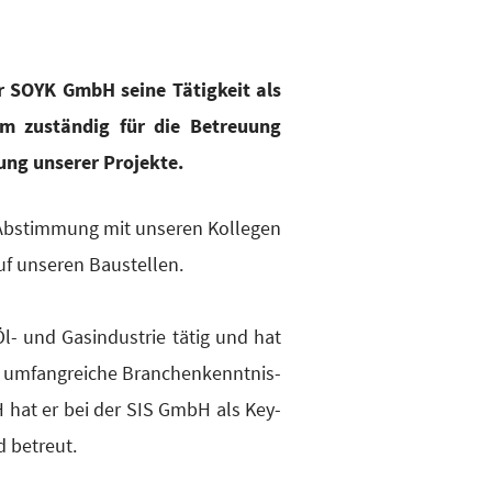
 SOYK GmbH sei­ne Tätig­keit als
­dem zustän­dig für die Betreu­ung
nung unse­rer Projekte.
Abstim­mung mit unse­ren Kol­le­gen
 unse­ren Bau­stel­len.
l- und Gas­in­dus­trie tätig und hat
umfang­rei­che Bran­chen­kennt­nis­
H hat er bei der SIS GmbH als Key-
d betreut.