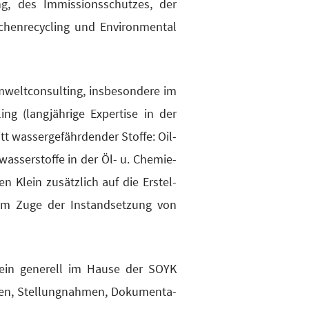
, des Immis­si­ons­schut­zes, der
chenrecycling und Envi­ron­men­tal
elt­con­sul­ting, ins­be­son­de­re im
g (lang­jäh­ri­ge Exper­ti­se in der
as­ser­ge­fähr­den­der Stof­fe: Oil-
­was­ser­stof­fe in der Öl- u. Che­mie­
ten Klein zusätz­lich auf die Erstel­
n im Zuge der Instand­set­zung von
 Klein gene­rell im Hau­se der SOYK
ten, Stel­lung­nah­men, Doku­men­ta­