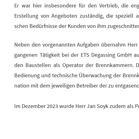
Er war hier ins­be­son­de­re für den Ver­trieb, die e
Erstel­lung von Ange­bo­ten zustän­dig, die spe­zi­ell au
schen Bedürf­nis­se der Kun­den von ihm zuge­schnit­t
Neben den vor­ge­nann­ten Auf­ga­ben über­nahm Herr 
gan­ge­nen Tätig­keit bei der ETS Degas­sing GmbH auc
den Bau­stel­len als Ope­ra­tor der Brenn­kam­mern. Die
Bedie­nung und tech­ni­sche Über­wa­chung der Brenn­ka
na­ti­on mit dem jewei­li­gen Betrei­ber der zu ent­ga­sen
Im Dezem­ber 2023 wur­de Herr Jan Soyk zudem als Pr