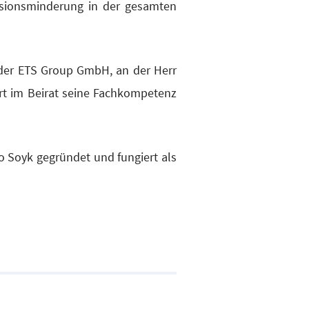
­si­ons­min­de­rung in der gesam­ten
h der ETS Group GmbH, an der Herr
ort im Bei­rat sei­ne Fach­kom­pe­tenz
Soyk gegrün­det und fun­giert als