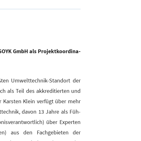
OYK GmbH als Pro­jekt­ko­or­di­na­
­ten Umwelt­tech­nik-Stand­ort der
 als Teil des akkre­di­tier­ten und
rr Kars­ten Klein ver­fügt über mehr
­tech­nik, davon 13 Jah­re als Füh­
nis­ver­ant­wort­lich) über Exper­ten
nen) aus den Fach­ge­bie­ten der