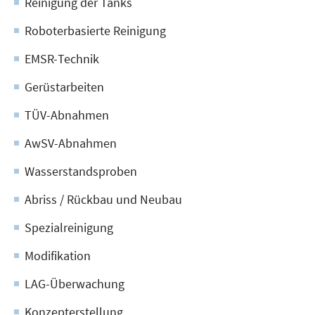
Rei­ni­gung der Tanks
Robo­ter­ba­sier­te Reinigung
EMSR-Tech­nik
Gerüst­ar­bei­ten
TÜV-Abnah­men
AwSV-Abnah­men
Was­ser­stands­pro­ben
Abriss / Rück­bau und Neubau
Spe­zi­al­rei­ni­gung
Modi­fi­ka­ti­on
LAG-Über­wa­chung
Kon­zept­erstel­lung