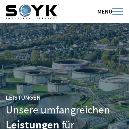
Zum
Inhalt
MENÜ
springen
LEIS­TUN­GEN
Unsere umfangreichen
Leistungen
für