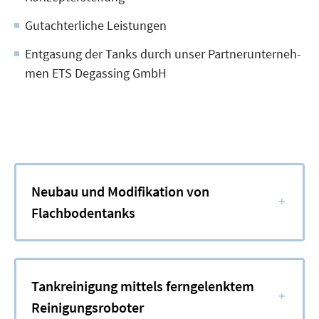
Gut­ach­ter­li­che Leistungen
Ent­gasung der Tanks durch unser Part­ner­un­ter­neh­
men ETS Degas­sing GmbH
Neubau und Modifikation von
+
Flachbodentanks
Tankreinigung mittels ferngelenktem
+
Reinigungsroboter