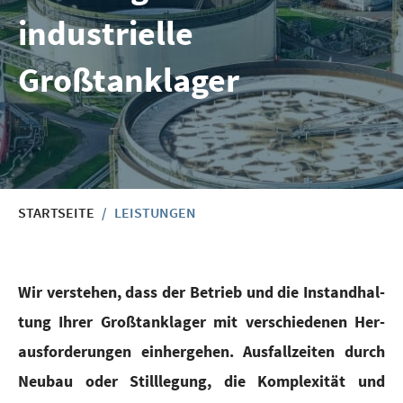
industrielle
Großtanklager
START­SEI­TE
/
LEIS­TUN­GEN
Wir ver­ste­hen, dass der Betrieb und die Instand­hal­
tung Ihrer Groß­tan­kla­ger mit ver­schie­de­nen Her­
aus­for­de­run­gen ein­her­ge­hen. Aus­fall­zei­ten durch
Neu­bau oder Still­le­gung, die Kom­ple­xi­tät und