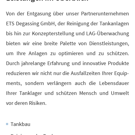
Von der Ent­gasung über unser Part­ner­un­ter­neh­men
ETS Degas­sing GmbH, der Rei­ni­gung der Tank­an­la­gen
bis hin zur Kon­zept­erstel­lung und LAG-Über­wa­chung
bie­ten wir eine brei­te Palet­te von Dienst­leis­tun­gen,
um Ihre Anla­gen zu opti­mie­ren und zu schüt­zen.
Durch jah­re­lan­ge Erfah­rung und inno­va­ti­ve Pro­duk­te
redu­zie­ren wir nicht nur die Aus­fall­zei­ten Ihrer Equip­
ments, son­dern ver­län­gern auch die Lebens­dau­er
Ihrer Tank­la­ger und schützen Mensch und Umwelt
vor deren Risiken.
Tank­bau