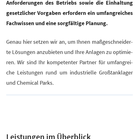
Anfor­de­run­gen des Betriebs sowie die Ein­hal­tung
gesetz­li­cher Vor­ga­ben erfor­dern ein umfang­rei­ches
Fach­wis­sen und eine sorg­fäl­ti­ge Planung.
Genau hier set­zen wir an, um Ihnen maß­ge­schnei­der­
te Lösun­gen anzu­bie­ten und Ihre Anla­gen zu opti­mie­
ren. Wir sind Ihr kom­pe­ten­ter Part­ner für umfang­rei­
che Leis­tun­gen rund um indus­tri­el­le Groß­tan­kla­ger
und Che­mi­cal Parks.
Leistungen im Überblick