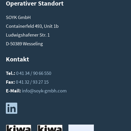
Operativer Standort
SOYK GmbH
Con­tai­ner­feld 493, Unit 1b
Lud­wigs­ha­fe­ner Str. 1
D-50389 Wes­se­ling
Kontakt
Tel.:
0 41 34 / 90 66 550
Fax:
0 41 32 / 93 27 15
E-Mail:
info@soyk-gmbh.com